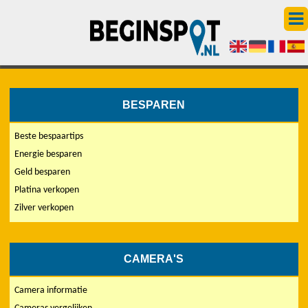
BESPAREN
Beste bespaartips
Energie besparen
Geld besparen
Platina verkopen
Zilver verkopen
CAMERA'S
Camera informatie