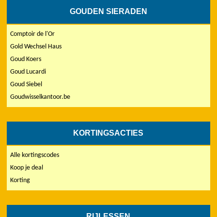
GOUDEN SIERADEN
Comptoir de l'Or
Gold Wechsel Haus
Goud Koers
Goud Lucardi
Goud Siebel
Goudwisselkantoor.be
KORTINGSACTIES
Alle kortingscodes
Koop je deal
Korting
RIJLESSEN